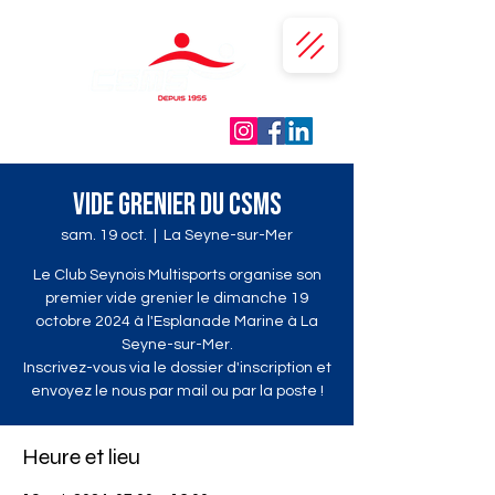
Vide Grenier du CSMS
sam. 19 oct.
  |  
La Seyne-sur-Mer
Le Club Seynois Multisports organise son
premier vide grenier le dimanche 19
octobre 2024 à l'Esplanade Marine à La
Seyne-sur-Mer.
Inscrivez-vous via le dossier d'inscription et
envoyez le nous par mail ou par la poste !
Heure et lieu