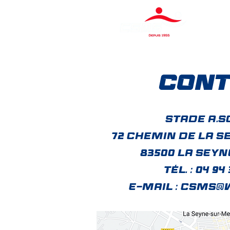
CONT
Stade A.S
72 Chemin de La S
83500 LA SEY
Tél. : 04 94 
E-mail :
csms@