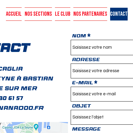
Accueil
Nos sections
Le club
Nos partenaires
Contact
Nom
ACT
Adresse
caglia
eyne à Bastian
E-mail
NE SUR MER
30 61 57
Objet
wanadoo.fr
Message